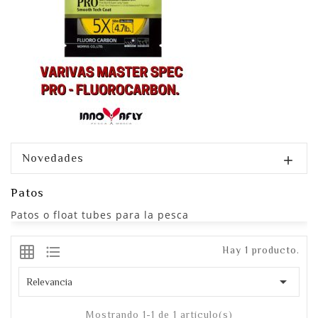
Novedades

Patos
Patos o float tubes para la pesca
grid_on
format_list_bulleted
Hay 1 producto.

Relevancia
Mostrando 1-1 de 1 artículo(s)