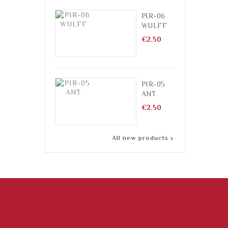
PIR-06
WULFF
Price
€2.50
PIR-05
ANT
Price
€2.50
All new products
