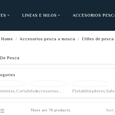
TES
LINEAS E HILOS
ACCESORIOS PESC


Home
Accesorios pesca a mosca
Útiles de pesca
 De Pesca
egories
mientas,cortahilos..
Accesorios...
Flotabilizadores,sale
at_list_bulleted
There are 70 products.
Sort 