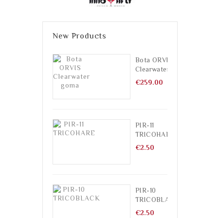
New Products
Bota ORVIS
Clearwater...
Price
€259.00
PIR-11
TRICOHARE
Price
€2.50
PIR-10
TRICOBLACK
Price
€2.50