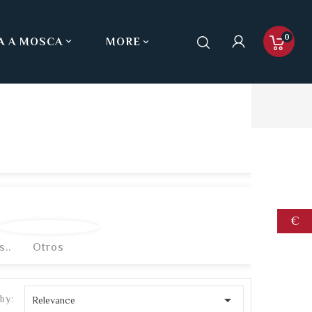
0
A A MOSCA
MORE

€
s..
Otros

by:
Relevance