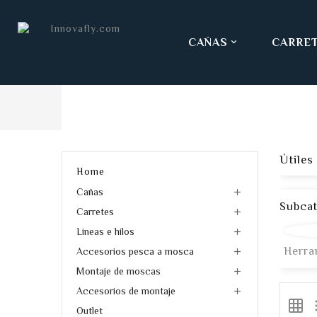
CAÑAS
CARRE

Útiles
Home
Cañas

Subcat
Carretes

Lineas e hilos

Herra
Accesorios pesca a mosca

Montaje de moscas

Accesorios de montaje

grid_on
form
Outlet